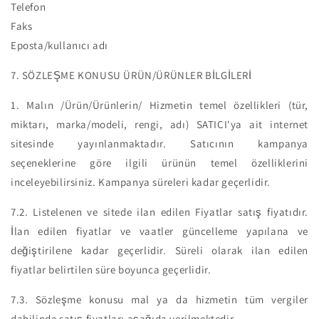
Telefon
Faks
Eposta/kullanıcı adı
7. SÖZLEŞME KONUSU ÜRÜN/ÜRÜNLER BİLGİLERİ
1.
Malın /Ürün/Ürünlerin/ Hizmetin temel özellikleri (tür,
miktarı, marka/modeli, rengi, adı) SATICI'ya ait internet
sitesinde yayınlanmaktadır. Satıcının kampanya
seçeneklerine göre ilgili ürünün temel özelliklerini
inceleyebilirsiniz. Kampanya süreleri kadar geçerlidir.
7.2.
Listelenen ve sitede ilan edilen Fiyatlar satış fiyatıdır.
İlan edilen fiyatlar ve vaatler güncelleme yapılana ve
değiştirilene kadar geçerlidir. Süreli olarak ilan edilen
fiyatlar belirtilen süre boyunca geçerlidir.
7.3.
Sözleşme konusu mal ya da hizmetin tüm vergiler
dahilinde satış fiyatları aşağıda verilmektedir.