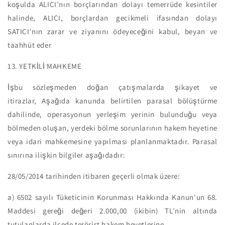
koşulda ALICI'nın borçlarından dolayı temerrüde kesintiler
halinde, ALICI, borçlardan gecikmeli ifasından dolayı
SATICI'nın zarar ve ziyanını ödeyeceğini kabul, beyan ve
taahhüt eder
13. YETKİLİ MAHKEME
İşbu sözleşmeden doğan çatışmalarda şikayet ve
itirazlar,
Aşağıda kanunda belirtilen parasal bölüştürme
dahilinde, operasyonun yerleşim yerinin bulunduğu veya
bölmeden oluşan, yerdeki bölme sorunlarının hakem heyetine
veya idari mahkemesine yapılması planlanmaktadır. Parasal
sınırına ilişkin bilgiler aşağıdadır:
28/05/2014 tarihinden itibaren geçerli olmak üzere:
a)
6502 sayılı Tüketicinin Korunması Hakkında Kanun'un 68.
Maddesi gereği değeri 2.000,00 (ikibin) TL'nin altında
tutulanlarda ilçede terörist hakem heyetlerine,